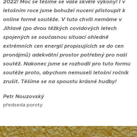
2022!
Moc se těšíme se vaše skvělé výkony!
I v
letošním roce jsme bohužel nuceni přistoupit k
online formě soutěže. V tuto chvíli nemáme v
Jihlavě (po dvou těžkých covidových letech
spojených se současnou situací ohledně
extrémních cen energií propisujících se do cen
pronájmů) adekvátní prostor potřebný pro naši
soutěž.
Nakonec jsme se rozhodli pro tuto formu
soutěže proto, abychom nemuseli letošní ročník
zrušit.
Těšíme se na spoustu krásné hudby!
Petr Nouzovský
předseda poroty