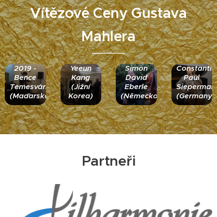
Vítězové Ceny Gustava
Mahlera
2020 -
2021 -
2022 -
2019 -
Yeeun
Simon
Constantin
Bence
Kang
David
Paul
Temesvári
(Jižní
Eberle
Sieperman
(Maďarsko)
Korea)
(Německo)
(Germany)
Partneři