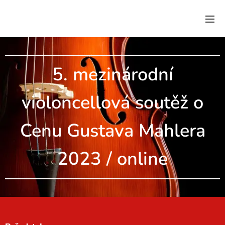
.
5. mezinárodní
violoncellová soutěž o
Cenu Gustava Mahlera
2023 / online