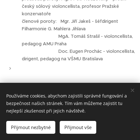
český sólový violoncellista, profesor Pražské
konzervatoře
členové poroty: Mgr. Jiří Jakeš - šéfdirigent
Filharmonie G. Mahlera Jihlava
MgA. Tomáš Strašil - violoncellista,
pedagog AMU Praha
Doc. Eugen Prochác - violoncellista,
dirigent, pedagog na VŠMU Bratislava
Používáme cookies, abychom zajistili správné fungování a
bezpečnost našich stránek. Tím vám můžeme zajistit tu
nejlepší zkušenost při jejich návštěvě.
Vytvořeno službou
Webnode
Cookies
Jazyky
Přijmout nezbytné
Přijmout vše
Čeština
English