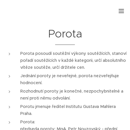
.
Porota
Porota posoudí soutěžní výkony soutěžících, stanoví
pořadí soutěžících v každé kategorii, určí absolutního
vítěze soutěže, určí držitele cen.
Jednání poroty je neveřejné, porota nezveřejňuje
hodnocení.
Rozhodnutí poroty je konečné, nezpochybnitelné a
není proti němu odvolání.
Porotu jmenuje ředitel Institutu Gustava Mahlera
Praha.
Porota:
předseda poroty: MgA. Petr Nouzovský - přední